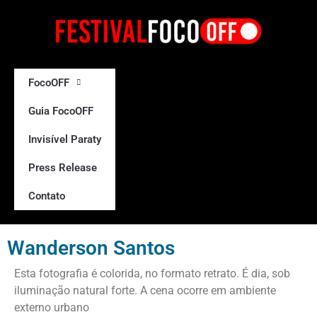
FocoOFF
Guia FocoOFF
Invisível Paraty
Press Release
Contato
Wanderson Santos
Esta fotografia é colorida, no formato retrato. É dia, sob
iluminação natural forte. A cena ocorre em ambiente
externo urbano