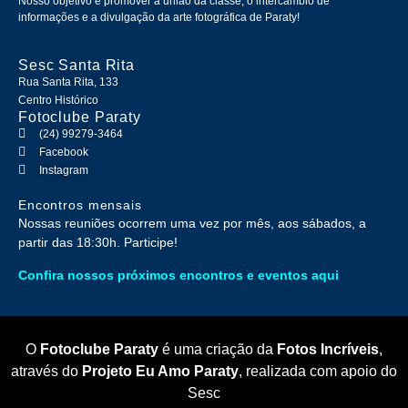
Nosso objetivo é promover a união da classe, o intercâmbio de
informações e a divulgação da arte fotográfica de Paraty!
Sesc Santa Rita
Rua Santa Rita, 133
Centro Histórico
Fotoclube Paraty
(24) 99279-3464
Facebook
Instagram
Encontros mensais
Nossas reuniões ocorrem uma vez por mês, aos sábados, a
partir das 18:30h. Participe!
Confira nossos próximos encontros e eventos aqui
O
Fotoclube Paraty
é uma criação da
Fotos Incríveis
,
através do
Projeto Eu Amo Paraty
, realizada com apoio do
Sesc