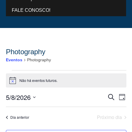
FALE CONOSCO!
Photography
Eventos
Photography
Não há eventos futuros.
Notice
5/8/2026
Pesquis
Na
Procurar e
Dia
do
e
Selecione
a
vis
navega
data.
Próximo dia
Dia anterior
Eve
de
visuais