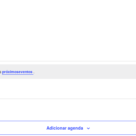
os
próximoseventos
.
Adicionar agenda