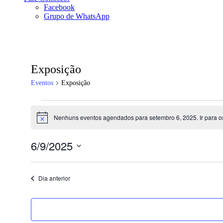
Facebook
Grupo de WhatsApp
Exposição
Eventos
Exposição
Eventos
Nenhuns eventos agendados para setembro 6, 2025. Ir para 
for
Notice
setembro
6/9/2025
6,
Selecione
2025
a
data.
Dia anterior