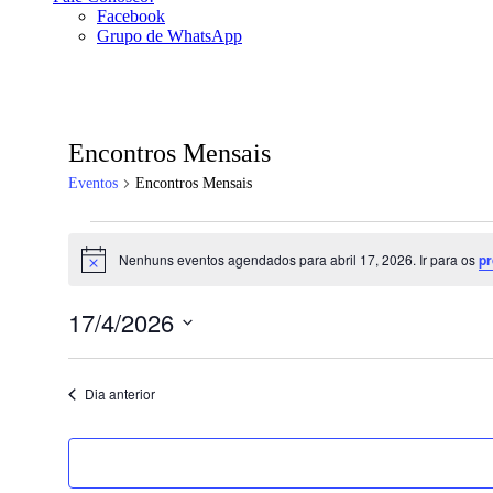
Facebook
Grupo de WhatsApp
Encontros Mensais
Eventos
Encontros Mensais
Eventos
Nenhuns eventos agendados para abril 17, 2026. Ir para os
p
for
Notice
abril
17/4/2026
17,
Selecione
2026
a
data.
Dia anterior