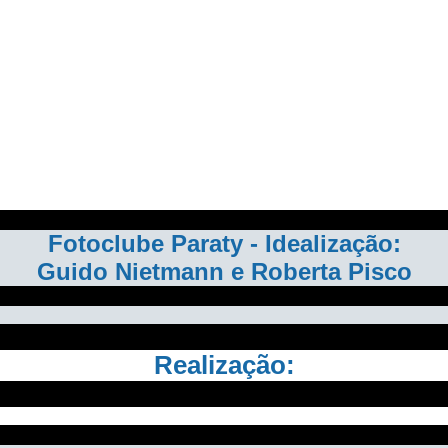
Fotoclube Paraty - Idealização:
Guido Nietmann e Roberta Pisco
Realização: