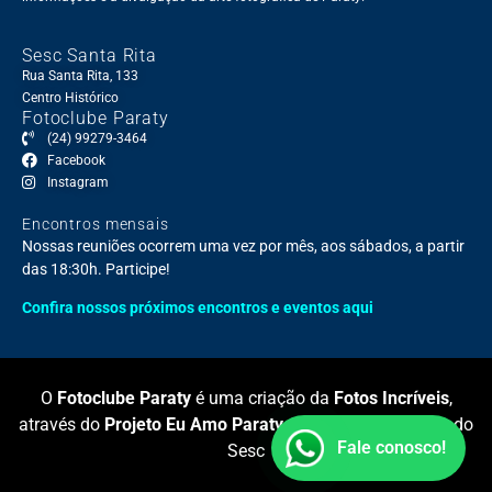
Sesc Santa Rita
Rua Santa Rita, 133
Centro Histórico
Fotoclube Paraty
(24) 99279-3464
Facebook
Instagram
Encontros mensais
Nossas reuniões ocorrem uma vez por mês, aos sábados, a partir
das 18:30h. Participe!
Confira nossos próximos encontros e eventos aqui
O
Fotoclube Paraty
é uma criação da
Fotos Incríveis
,
através do
Projeto Eu Amo Paraty
, realizada com apoio do
Fale conosco!
Sesc