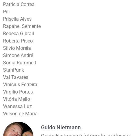
Patrícia Correa
Pili
Priscila Alves
Rapahel Semente
Rebeca Gibrail
Roberta Pisco
Silvio Moréia
Simone André
Sonia Rummert
StahPunk
Val Tavares
Vinícius Ferreira
Virgílio Portes
Vitória Mello
Wanessa Luz
Wilson de Maria
Guido Nietmann
Guido Nietmann é fotógrafo, professor