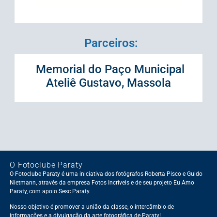
Parceiros:
Memorial do Paço Municipal
Ateliê Gustavo, Massola
O Fotoclube Paraty
O Fotoclube Paraty é uma iniciativa dos fotógrafos Roberta Pisco e Guido
Nietmann, através da empresa Fotos Incríveis e de seu projeto Eu Amo
Paraty, com apoio Sesc Paraty.
Nosso objetivo é promover a união da classe, o intercâmbio de
informações e a divulgação da arte fotográfica de Paraty!