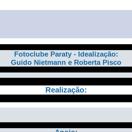
Fotoclube Paraty - Idealização:
Guido Nietmann e Roberta Pisco
Realização: