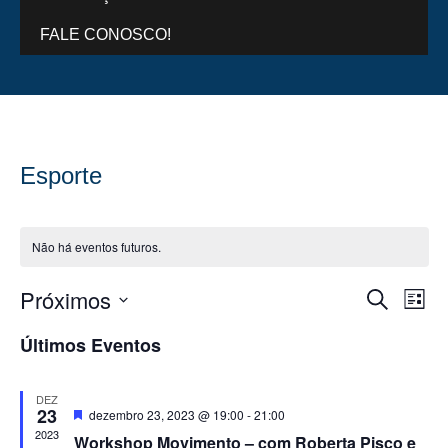
FALE CONOSCO!
Esporte
Não há eventos futuros.
Próximos
Pesquis
Na
Procurar e
Lista
do
e
Selecione
a
Últimos Eventos
vis
navega
data.
Eve
de
DEZ
visuais
23
Destacado
dezembro 23, 2023 @ 19:00
-
21:00
de
2023
Workshop Movimento – com Roberta Pisco e