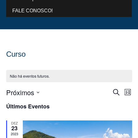
FALE CONOSCO!
Curso
Não há eventos futuros.
Próximos
Pesquis
Na
Procurar e
Lista
do
e
Selecione
a
Últimos Eventos
vis
navega
data.
Eve
de
DEZ
visuais
23
de
2023