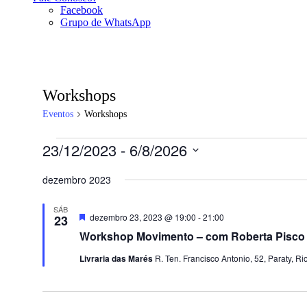
Facebook
Grupo de WhatsApp
Workshops
Eventos
Workshops
Eventos
23/12/2023
 - 
6/8/2026
Selecione
a
dezembro 2023
data.
SÁB
Destacado
dezembro 23, 2023 @ 19:00
-
21:00
23
Workshop Movimento – com Roberta Pisco
Livraria das Marés
R. Ten. Francisco Antonio, 52, Paraty, Rio