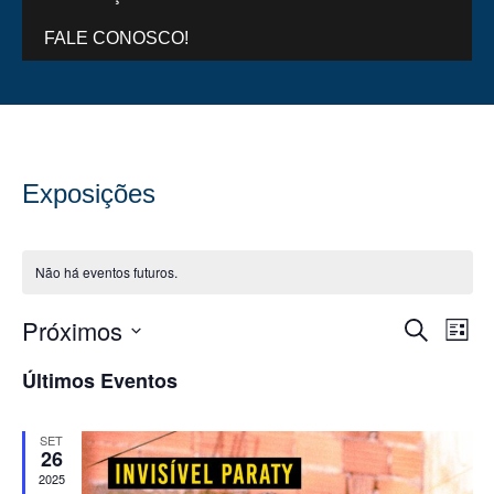
FALE CONOSCO!
Exposições
Não há eventos futuros.
Próximos
Pesquis
Na
Procurar e
Lista
do
e
Selecione
a
Últimos Eventos
vis
navega
data.
Eve
de
SET
visuais
26
de
2025