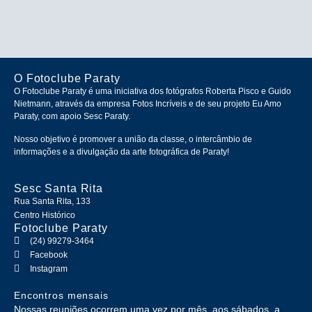
O Fotoclube Paraty
O Fotoclube Paraty é uma iniciativa dos fotógrafos Roberta Pisco e Guido
Nietmann, através da empresa Fotos Incríveis e de seu projeto Eu Amo
Paraty, com apoio Sesc Paraty.
Nosso objetivo é promover a união da classe, o intercâmbio de
informações e a divulgação da arte fotográfica de Paraty!
Sesc Santa Rita
Rua Santa Rita, 133
Centro Histórico
Fotoclube Paraty
(24) 99279-3464
Facebook
Instagram
Encontros mensais
Nossas reuniões ocorrem uma vez por mês, aos sábados, a