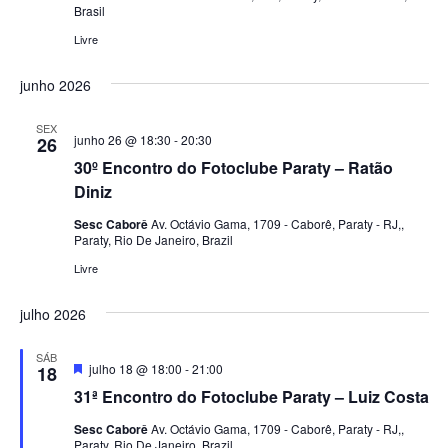
Brasil
Livre
junho 2026
SEX
junho 26 @ 18:30
-
20:30
26
30º Encontro do Fotoclube Paraty – Ratão
Diniz
Sesc Caborê
Av. Octávio Gama, 1709 - Caborê, Paraty - RJ,,
Paraty, Rio De Janeiro, Brazil
Livre
julho 2026
SÁB
Destacado
julho 18 @ 18:00
-
21:00
18
31ª Encontro do Fotoclube Paraty – Luiz Costa
Sesc Caborê
Av. Octávio Gama, 1709 - Caborê, Paraty - RJ,,
Paraty, Rio De Janeiro, Brazil