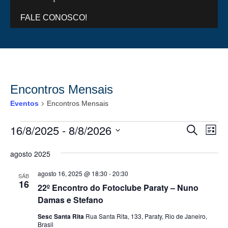
FALE CONOSCO!
Encontros Mensais
Eventos
Encontros Mensais
16/8/2025
 - 
8/8/2026
Pesquis
Na
Procurar e
Lista
do
e
Selecione
a
vis
agosto 2025
navega
data.
Eve
de
agosto 16, 2025 @ 18:30
-
20:30
SÁB
16
visuais
22º Encontro do Fotoclube Paraty – Nuno
de
Damas e Stefano
Eventos
Sesc Santa Rita
Rua Santa Rita, 133, Paraty, Rio de Janeiro,
Brasil