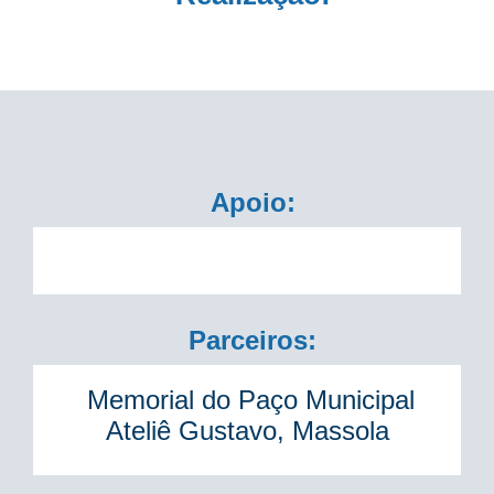
Apoio:
Parceiros:
Memorial do Paço Municipal
Ateliê Gustavo, Massola