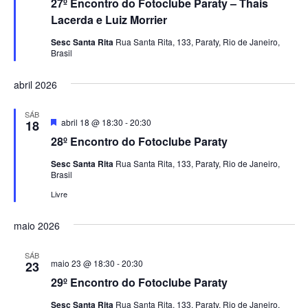
27º Encontro do Fotoclube Paraty – Thais
Lacerda e Luiz Morrier
Sesc Santa Rita
Rua Santa Rita, 133, Paraty, Rio de Janeiro,
Brasil
abril 2026
SÁB
Destacado
abril 18 @ 18:30
-
20:30
18
28º Encontro do Fotoclube Paraty
Sesc Santa Rita
Rua Santa Rita, 133, Paraty, Rio de Janeiro,
Brasil
Livre
maio 2026
SÁB
maio 23 @ 18:30
-
20:30
23
29º Encontro do Fotoclube Paraty
Sesc Santa Rita
Rua Santa Rita, 133, Paraty, Rio de Janeiro,