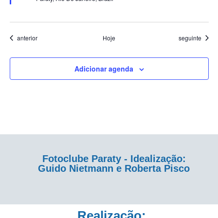
Eventos
Eventos
anterior
Hoje
seguinte
Adicionar agenda
Fotoclube Paraty - Idealização:
Guido Nietmann e Roberta Pisco
Realização: